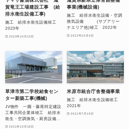
ヤマサ醤油株式会社 滋
滋賀県新県立体育館整備
賀竜王工場建設工事 (給
事業(機械設備)
排水衛生設備工事)
施工 給排水衛生設備・空調
換気設備 (サブアリー
施工 給排水衛生設備竣工
ナエリア他)竣工 2022年
2023年
2022年10月4日
2023年10月13日
草津市第二学校給食セン
米原市統合庁舎整備事業
ター新築工事(機械)
施工 給排水衛生設備竣工
2021年
JV物件 一圓・藤尾特定建設
工事共同企業体竣工 給排水
2021年7月19日
衛生・空調換気・厨房設備...
2021年10月18日