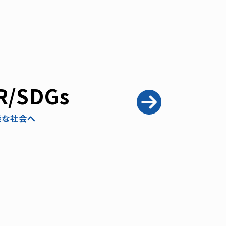
R/SDGs
能な社会へ